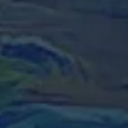
CRAZY
ICE
SPEED BACCARAT
A
TIME
FISHING
EVOLUTION GAMING
EVOLUTION GAMING
EVOLUTION GAMING
CRAZY
BLACKJACK
LOBBY
TIME 2
AUTO-ROULETTE
EVOLUTION GAMING
EVOLUTION GAMING
EVOLUTION GAMING
Pragmatic Play Live