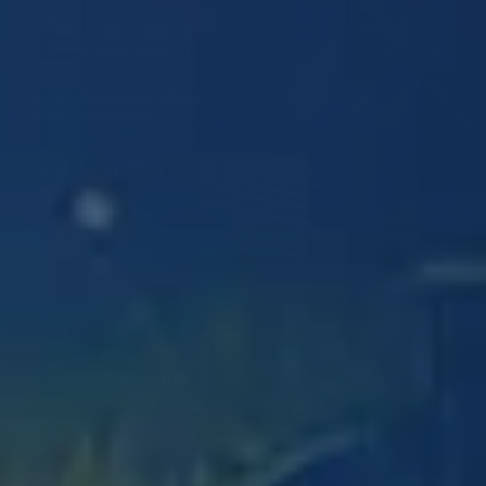
05
15
32
26
ДНЕЙ
ЧАСОВ
МИН
СЕК
САМЫЙ ЖЕЛАННЫЙ ИГРОК.
ЕЖЕНЕДЕЛЬНЫЙ
$
3 145.00
+
3 000
FS
ПОДРОБНЕЕ
Быстрые игры