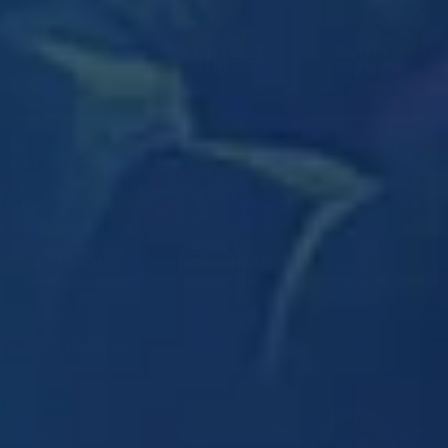
FORTUNE
FRUITY
GROOVING
TIGER
SURGE
FIESTA
ENDORPHINA
BOOMING GAMES
PLAYZIA
PRE-RELEASE
PRE-RELEASE
PRE-RELEASE
3
EXILES
POSEIDON THE
FORTUNES
DEEP KING
CHILI CHARMS
MASCOT GAMING
HACKSAW GAMING
AVATARUX
Турниры