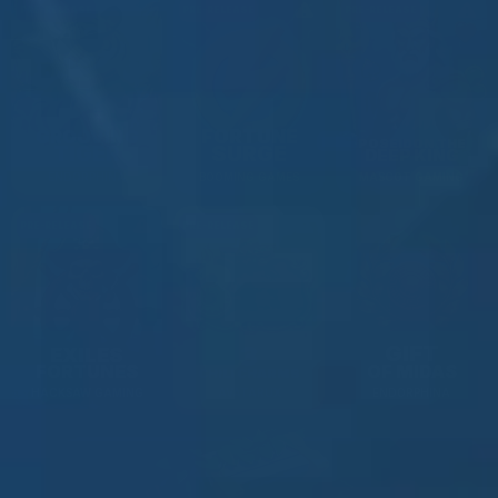
PRE-RELEASE
PRE-RELEASE
PRE-RELEASE
FORTUNE
GROOVING
POSEIDON THE
TIGER
SURGE
DEEP KING
ENDORPHINA
BOOMING GAMES
MASCOT GAMING
PRE-RELEASE
PRE-RELEASE
GIFT
3
EXILES
FORTUNES
OF MIDAS
CHILI CHARMS
HACKSAW GAMING
AVATARUX
ENDORPHINA