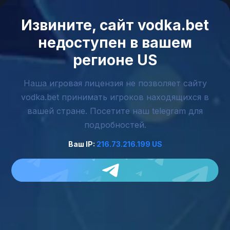
Войти
Извините, сайт vodka.bet
недоступен в вашем
Кубок завершен
регионе US
Наша игровая лицензия не позволяет сайту
vodka.bet принимать игроков находящихся в
вашей стране. Посетите наш telegram для
подробностей.
Ваш IP
:
216.73.216.199
US