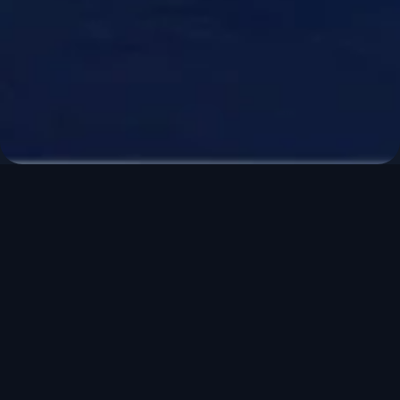
BETA
ПОДДЕРЖКА
vodka.bet is owned and operated by Cricketwin Ltd, a company
registered and established under the laws of Belize, with
registration number 000044296 and registered address at 9 Barrack
Road, Belize city, Belize and its wholly-owned subsidiary. License