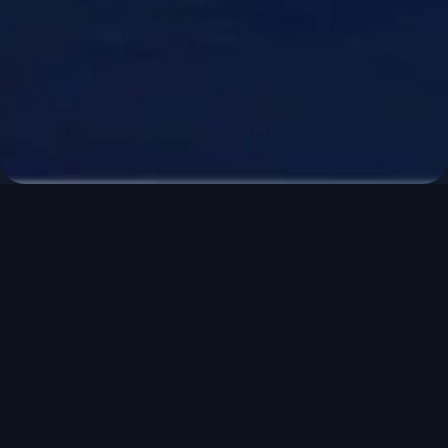
BETA
ПОДДЕРЖКА
vodka.bet is owned and operated by Cricketwin Ltd, a company
registered and established under the laws of Belize, with
registration number 000044296 and registered address at 9 Barrack
Road, Belize city, Belize and its wholly-owned subsidiary. License