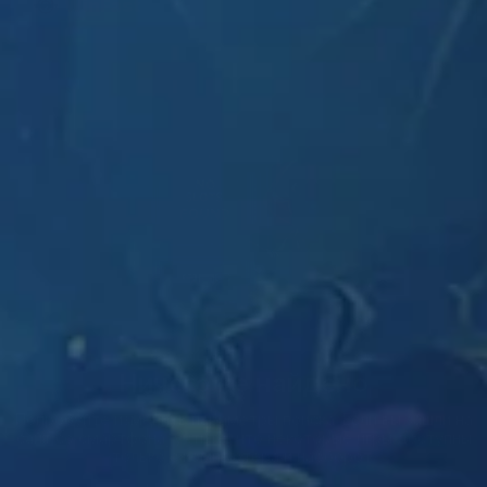
WinFast
Ничего не найдено
Попробуйте изменить параметры поиска. Если вы зашли на
сайт со смартфона, учтите, что некоторые игры доступны
только с компьютера и наоборот.