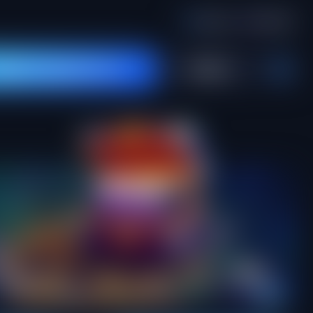
Русский
Бонусы
арегистрироваться
Войти
пны слоты, новинки и популярные игры с быстрым