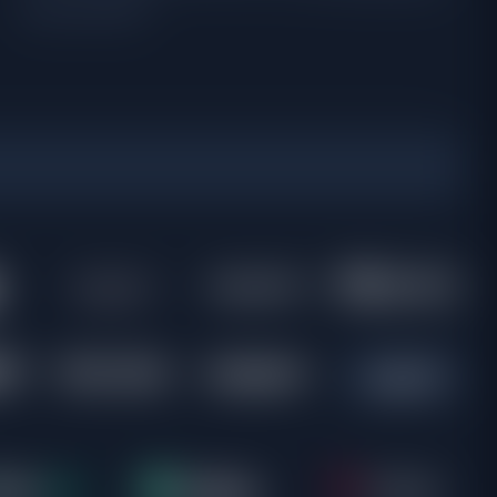
Terms of Service
+
ещё
73