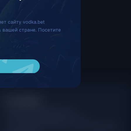
ет сайту vodka.bet
 вашей стране. Посетите
Есть вопросы?
Служба поддержки работает 24/7
Напишите нам в
online chat
или на почту
Этот сайт защищен reCAPTCHA и Google
Privacy Policy,