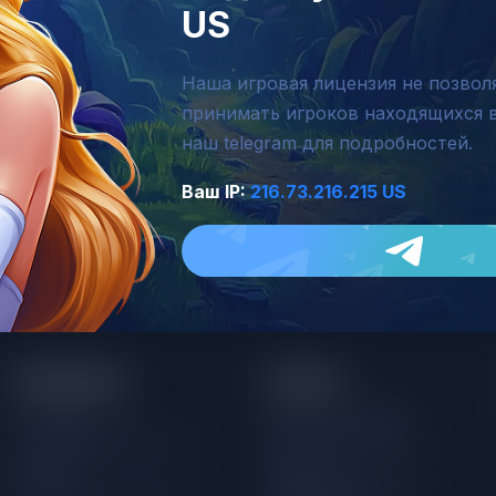
US
Наша игровая лицензия не позволя
принимать игроков находящихся в
наш telegram для подробностей.
Ваш IP
:
216.73.216.215
US
Информация
Правила
О компании
Правила и условия
Программа лояльности
Ответственная игра
Турниры
Политика
конфиденциальности