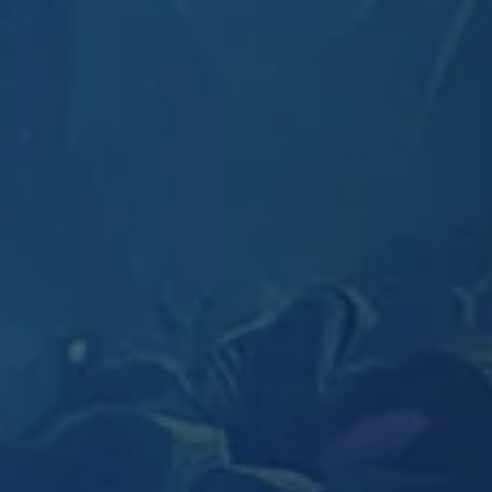
WinFast
Ничего не найдено
Попробуйте изменить параметры поиска. Если вы зашли на
сайт со смартфона, учтите, что некоторые игры доступны
только с компьютера и наоборот.