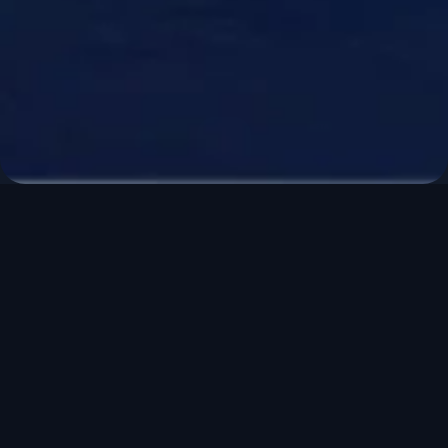
BETA
ПОДДЕРЖКА
vodka.bet is owned and operated by Cricketwin Ltd, a company
registered and established under the laws of Belize, with
registration number 000044296 and registered address at 9 Barrack
Road, Belize city, Belize and its wholly-owned subsidiary. License