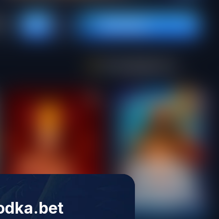
ка
Джекпот
Бонусная покупка
Triple Edge
9
0
По популярности
Fire and Roses Joker
Ancient Fortunes Poseidon Megaways
ANCIENT
FORTUNES
POSEIDON
FIRE AND ROSES
JOKER
MEGAWAYS
odka.bet
TRIPLE EDGE
TRIPLE EDGE