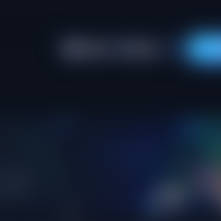
Казино
Спорт
З
 чтобы выбрать игры по категориям и провайдерам. Д