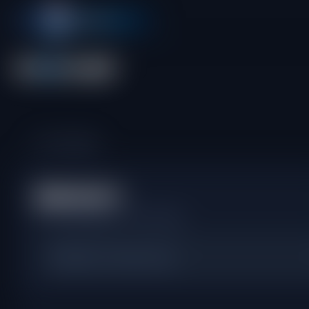
VODKA
VPN
На главную
Джекпот
Triple Edge
Каталог игр онлайн
Джекпот
Triple Edge
Используйте поиск и фильтры,
Джекпот
запуском.
От провайдера Triple Edge