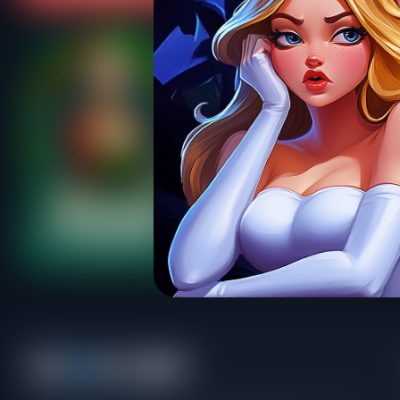
Fire and Roses Jolly Joker
9 Mad Hats
9
FIRE AND ROSES
MAD HATS
JOLLY JOKER
TRIPLE EDGE
TRIPLE EDGE