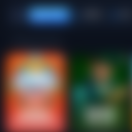
Все игры
Новые
Live
18
0
0
Показаны 18 из 18 игр
Rising Rewards
Book of Oz
BOOK
RISING
OF OZ
REWARDS
TRIPLE EDGE
TRIPLE EDGE