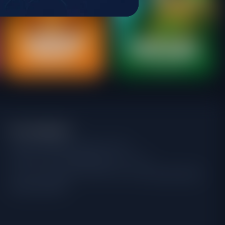
AFRICAN
BOOK OF OZ
QUEST
LOCK 'N SPIN
TRIPLE EDGE
TRIPLE EDGE
Есть вопросы?
Служба поддержки работает 24/7
Напишите нам в
online chat
или на почту
Этот сайт защищен reCAPTCHA и Google
Privacy Policy,
Terms of Service