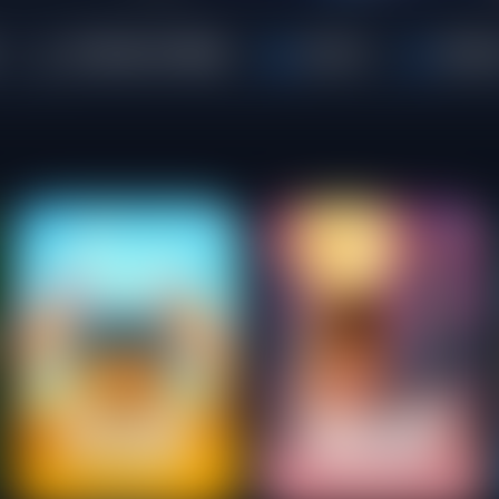
Чемпионат Мира
Слоты
Рулет
0
18
0
Bookie of Odds
Assassin Moon
ASSASSIN
BOOKIE
MOON
OF ODDS
TRIPLE EDGE
TRIPLE EDGE