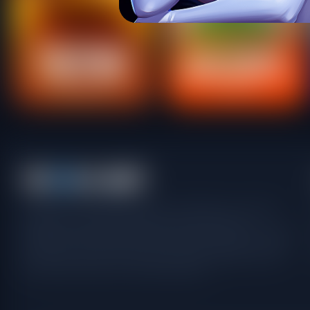
THE PHANTOM OF
THE OPERA:
CASH 'N RICHES
MEGAWAYS
LINK & WIN
TRIPLE EDGE
TRIPLE EDGE
vodka.bet is owned and operated by Cricketwin Ltd, a company
registered and established under the laws of Belize, with
registration number 000044296 and registered address at 9 Barrack
Road, Belize city, Belize and its wholly-owned subsidiary. License
issued by the laws of the Autonomous Island of Anjouan, Union of
the Comoros, license no. ALSI-202412028-FI2.