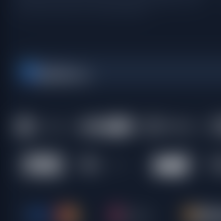
issued by the laws of the Autonomous Island of Anjouan, Union of
the Comoros, license no. ALSI-202412028-FI2.
Instagram
@
vodka.rus