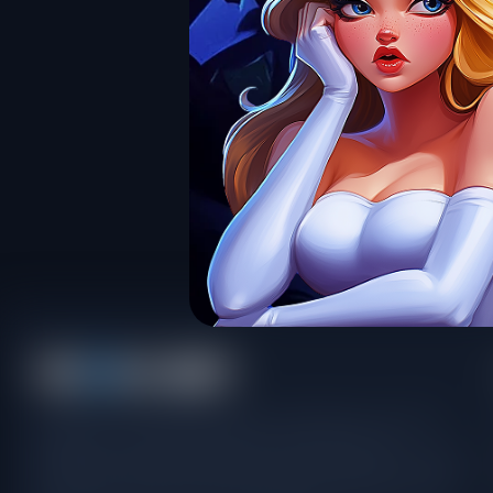
Попроб
смартфона
vodka.bet is owned and operated by Cricketwin Ltd, a company
registered and established under the laws of Belize, with
registration number 000044296 and registered address at 9 Barrack
Road, Belize city, Belize and its wholly-owned subsidiary. License