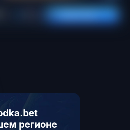
ка
Джекпот
Бонусная покупка
TopSpin Games
1
5
odka.bet
шем регионе