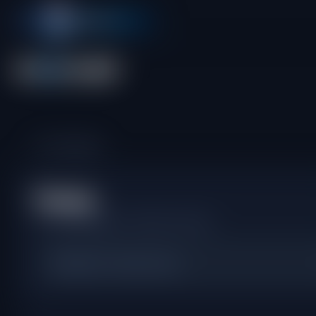
VODKA
VPN
На главную
Покер
TopSpin Games
Каталог игр онлайн
Покер
TopSpin Games
Используйте поиск и фильтры
Покер
быстрым запуском.
От провайдера TopSpin Games