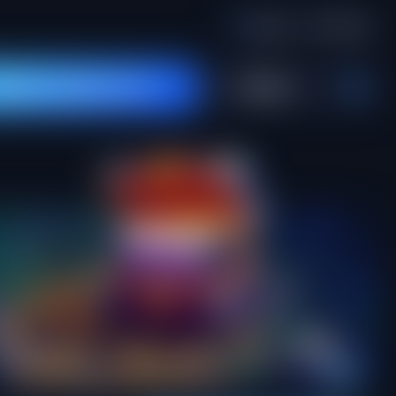
Русский
Бонусы
арегистрироваться
Войти
Доступны слоты, новинки и популярные игры с