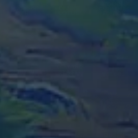
MIDAS GOLDEN
TOUCH
DIVINE
SWORD OF
CHRISTMAS
LOTUS
ARTHUR
EDITION
THUNDERKICK
THUNDERKICK
THUNDERKICK
BEAT THE
THE
BEAST:
DIONYSUS
WILDOS
GOLDEN FEAST
KRAKEN'S LAIR
THUNDERKICK
THUNDERKICK
THUNDERKICK
CARNIVAL
FORTUNE CATS
QUEEN
WILD HEIST AT
GOLDEN STACKS
PEACOCK MANOR