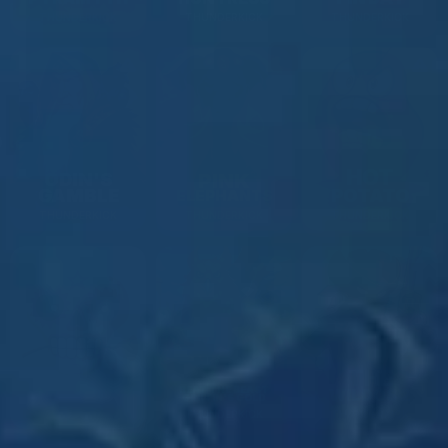
THUNDERKICK
THUNDERKICK
THUNDERKICK
HOT
ODIN'S
PINK
GAMBLE
POTATO
ELEPHANTS
THUNDERKICK
THUNDERKICK
THUNDERKICK
THE
ESQUELETO
BEAT THE BEAST
WILDOS 2
EXPLOSIVO 2
GRIFFIN'S GOLD
THUNDERKICK
THUNDERKICK
THUNDERKICK