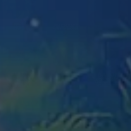
SWORD OF
JIN CHAN'S
MIDAS GOLDEN
SHOGUNS
POND OF RICHES
TOUCH – REBORN
THUNDERKICK
THUNDERKICK
THUNDERKICK
BEAT THE
BARON
BEAST:
BLOODMORE AND
THE CRIMSON
QUETZALCOATL'S
TRIAL
CASTLE
HAMMERBLAZE
THUNDERKICK
THUNDERKICK
THUNDERKICK