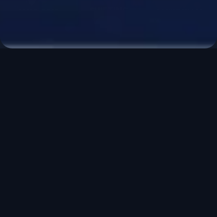
SHIFTING
ALICE: TIME
ROCKET FELLAS
INC
RIFT
SEAS
BETA
ПОДДЕРЖКА
THUNDERKICK
THUNDERKICK
THUNDERKICK
REX
12 BOLTS OF
THUNDER
THE HUNT
HELLAPENOS
THUNDERKICK
THUNDERKICK
THUNDERKICK
ARCHIE
O'LOGGINS AND
CARNIVAL QUEEN
FULL MOON
THE ENCHANTED
2
MASKS
ROMANCE