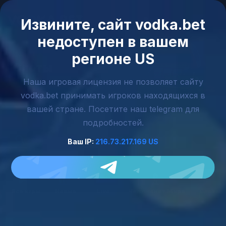
Войти
Извините, сайт vodka.bet
недоступен в вашем
Слоты
Thunderkick
Каталог игр онлайн
регионе US
Слоты
Thunderkick
Используйте поиск и фильтры,
Слоты
чтобы выбрать игры по категориям и провайдерам.
Доступны слоты, новинки и популярные игры с
Наша игровая лицензия не позволяет сайту
От провайдера Thunderkick
быстрым запуском.
vodka.bet принимать игроков находящихся в
вашей стране. Посетите наш telegram для
подробностей.
Ваш IP
:
216.73.217.169
US
Все игры
Новые
Live
Чемпионат Мира
Слоты