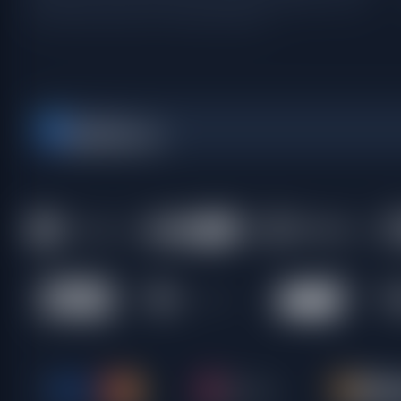
issued by the laws of the Autonomous Island of Anjouan, Union of
the Comoros, license no. ALSI-202412028-FI2.
Instagram
@
vodka.rus