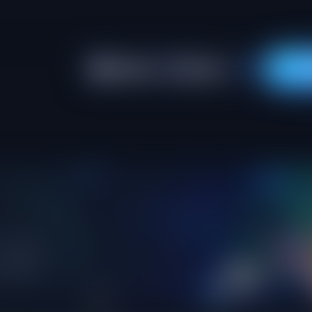
Казино
Спорт
З
, чтобы выбрать игры по категориям и провайдерам. 