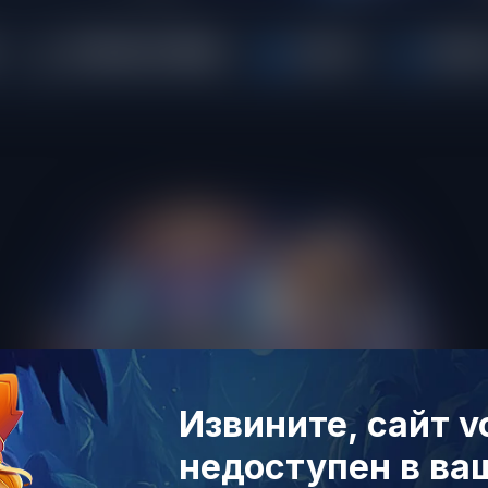
Чемпионат Мира
Слоты
Рулет
0
106
0
Извините, сайт v
недоступен в ва