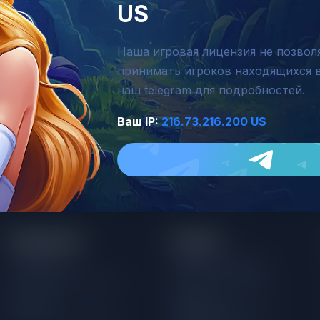
US
Ничего не найдено
Наша игровая лицензия не позволя
принимать игроков находящихся в
уйте изменить параметры поиска. Если вы зашли на 
наш telegram для подробностей.
, учтите, что некоторые игры доступны только с ко
наоборот.
Ваш IP
:
216.73.216.200
US
Информация
Правила
О компании
Правила и условия
Программа лояльности
Ответственная игра
Турниры
Политика
конфиденциальности
Фриспины за депозиты