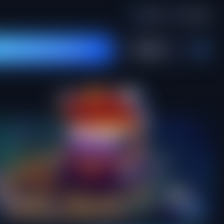
Русский
Бонусы
арегистрироваться
Войти
Доступны слоты, новинки и популярные игры с