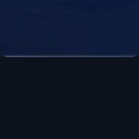
BETA
ПОДДЕРЖКА
vodka.bet is owned and operated by Cricketwin Ltd, a company
registered and established under the laws of Belize, with
registration number 000044296 and registered address at 9 Barrack
Road, Belize city, Belize and its wholly-owned subsidiary. License