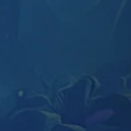
Thunderkick
Ничего не найдено
Попробуйте изменить параметры поиска. Если вы зашли на
сайт со смартфона, учтите, что некоторые игры доступны
только с компьютера и наоборот.