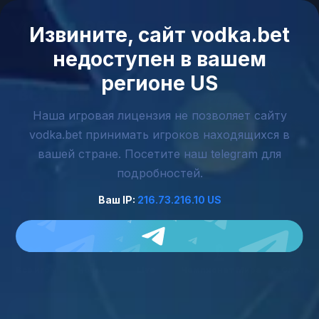
Войти
Извините, сайт vodka.bet
недоступен в вашем
Tangente
Каталог игр онлайн
регионе US
Tangente
Используйте поиск и фильтры, чтобы
Все игры
выбрать игры по категориям и провайдерам.
Доступны слоты, новинки и популярные игры с
Наша игровая лицензия не позволяет сайту
От провайдера Tangente
быстрым запуском.
vodka.bet принимать игроков находящихся в
вашей стране. Посетите наш telegram для
подробностей.
Ваш IP
:
216.73.216.10
US
Все игры
Новые
Live
Чемпионат Мира
Слоты