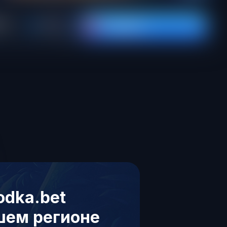
ка
Джекпот
Бонусная покупка
Tangente
1
0
odka.bet
шем регионе