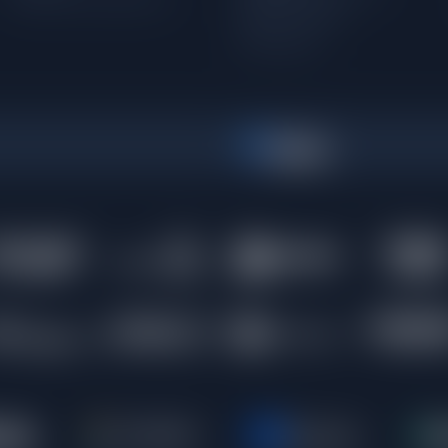
AML-KYC Policy
Партнерам
Telegram
VODKA