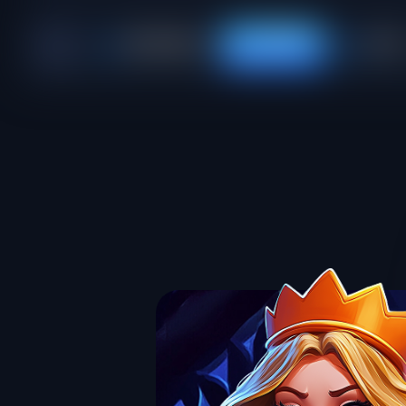
Все игры
Новые
Live
30
0
0