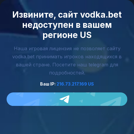
Войти
Извините, сайт vodka.bet
недоступен в вашем
Tangente
Каталог игр онлайн
регионе US
Tangente
Используйте поиск и фильтры, чтобы
Все игры
выбрать игры по категориям и провайдерам.
Доступны слоты, новинки и популярные игры с
Наша игровая лицензия не позволяет сайту
От провайдера Tangente
быстрым запуском.
vodka.bet принимать игроков находящихся в
вашей стране. Посетите наш telegram для
подробностей.
Ваш IP
:
216.73.217.169
US
Все игры
Новые
Live
Чемпионат Мира
Слоты