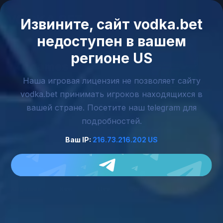
Войти
Извините, сайт vodka.bet
недоступен в вашем
All games
Tangente
Каталог игр онлайн
регионе US
All games
Tangente
Используйте поиск и фильтры,
All games
чтобы выбрать игры по категориям и провайдерам.
Доступны слоты, новинки и популярные игры с
Наша игровая лицензия не позволяет сайту
От провайдера Tangente
быстрым запуском.
vodka.bet принимать игроков находящихся в
вашей стране. Посетите наш telegram для
подробностей.
Ваш IP
:
216.73.216.202
US
All games
New
Live
World Cup
Slots
Roul