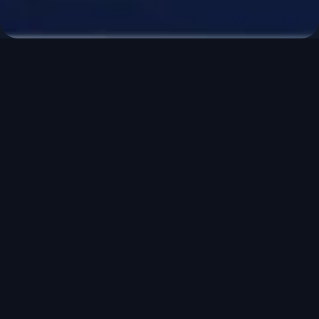
ПОДДЕРЖКА
vodka.bet is owned and operated by Cricketwin Ltd, a company
registered and established under the laws of Belize, with
registration number 000044296 and registered address at 9 Barrack
Road, Belize city, Belize and its wholly-owned subsidiary. License
issued by the laws of the Autonomous Island of Anjouan, Union of
the Comoros, license no. ALSI-202412028-FI2.
Информация
О компании