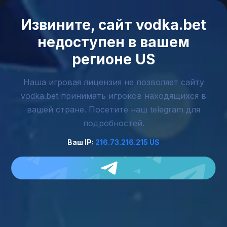
Войти
Извините, сайт vodka.bet
недоступен в вашем
Все игры
Stormcraft
Каталог игр онлайн
регионе US
Все игры
Stormcraft
Используйте поиск и фильтры,
Все игры
чтобы выбрать игры по категориям и провайдерам.
Доступны слоты, новинки и популярные игры с
Наша игровая лицензия не позволяет сайту
От провайдера Stormcraft
быстрым запуском.
vodka.bet принимать игроков находящихся в
вашей стране. Посетите наш telegram для
подробностей.
Ваш IP
:
216.73.216.215
US
Все игры
Новые
Live
Чемпионат Мира
Слоты