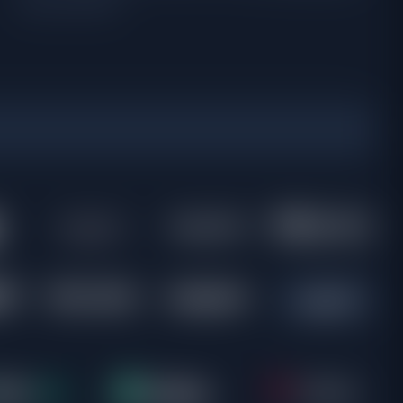
Terms of Service
+
ещё
73