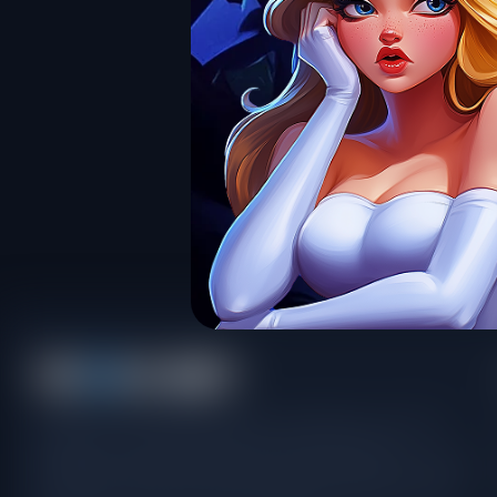
Попроб
смартфона
vodka.bet is owned and operated by Cricketwin Ltd, a company
registered and established under the laws of Belize, with
registration number 000044296 and registered address at 9 Barrack
Road, Belize city, Belize and its wholly-owned subsidiary. License