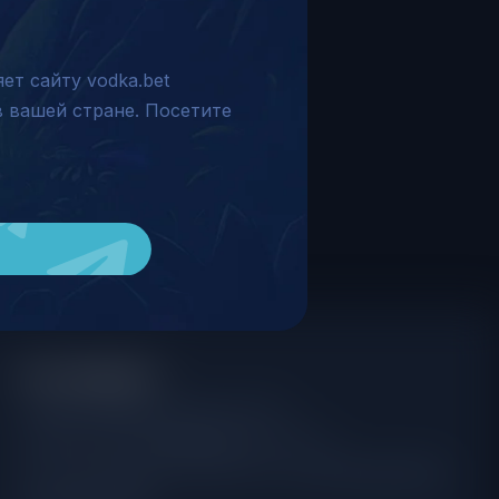
ет сайту vodka.bet
 вашей стране. Посетите
сайт со
мпьютера и
Есть вопросы?
Служба поддержки работает 24/7
Напишите нам в
online chat
или на почту
Этот сайт защищен reCAPTCHA и Google
Privacy Policy,