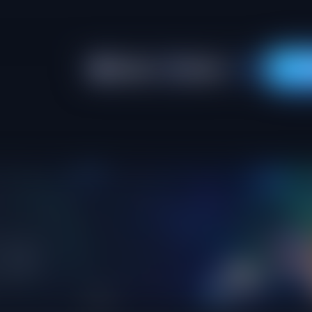
Казино
Спорт
З
выбрать игры по категориям и провайдерам. Доступны