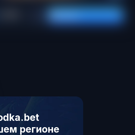
Jackpot
Bonus buy
Baccarat
Bl
Spribe
0
0
0
0
odka.bet
шем регионе