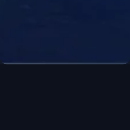
BETA
ПОДДЕРЖКА
vodka.bet is owned and operated by Cricketwin Ltd, a company
registered and established under the laws of Belize, with