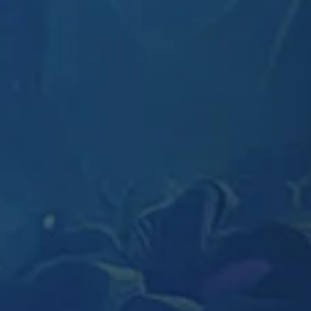
SpinPlay Games
Ничего не найдено
Попробуйте изменить параметры поиска. Если вы зашли на
сайт со смартфона, учтите, что некоторые игры доступны
только с компьютера и наоборот.