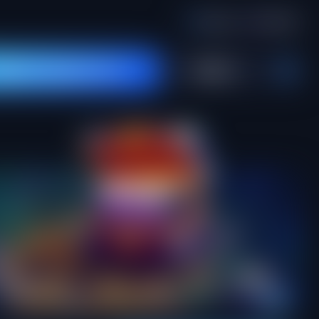
Русский
Бонусы
арегистрироваться
Войти
м. Доступны слоты, новинки и популярные игры с