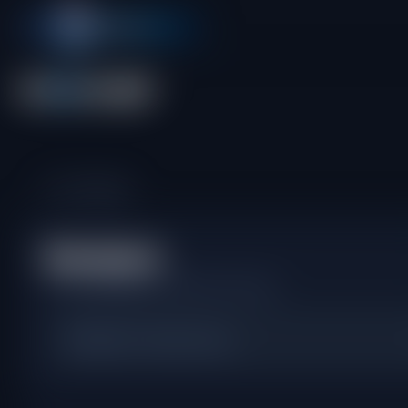
VODKA
VPN
На главную
Blackjack
SpinPlay Games
Каталог игр онлайн
Blackjack
SpinPlay Games
Используйте поиск и филь
Blackjack
быстрым запуском.
От провайдера SpinPlay Games