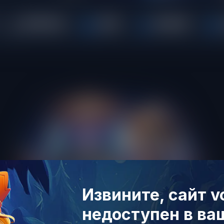
World Cup
Slots
Roulette
0
27
0
Извините, сайт v
недоступен в ва