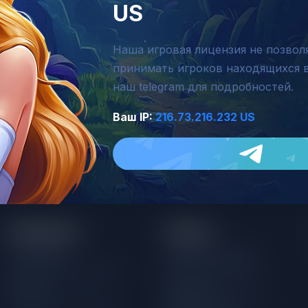
US
Ничего не найдено
Наша игровая лицензия не позволя
принимать игроков находящихся в
уйте изменить параметры поиска. Если вы зашли на 
наш telegram для подробностей.
, учтите, что некоторые игры доступны только с ко
наоборот.
Ваш IP
:
216.73.216.232
US
Информация
Правила
О компании
Правила и условия
Программа лояльности
Ответственная игра
Турниры
Политика
конфиденциальности
Фриспины за депозиты