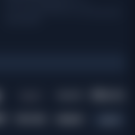
Напишите нам в
online chat
или на почту
Этот сайт защищен reCAPTCHA и Google
Privacy Policy,
Terms of Service
+
ещё
73