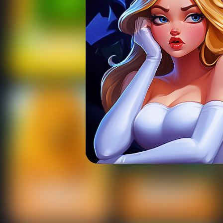
WILD LINK
ACTION BOOST
RICHES
AMBER ISLAND
SPINPLAY GAMES
SPINPLAY GAMES
Diamond King Gold
Amazing Link Bounty
DIAMOND KING
AMAZING LINK
GOLD
BOUNTY
SPINPLAY GAMES
SPINPLAY GAMES