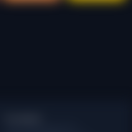
Есть вопросы?
Служба поддержки работает 24/7