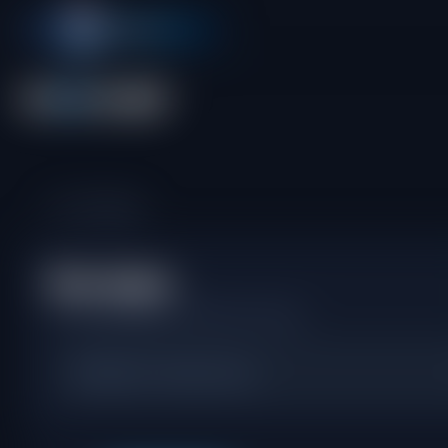
VODKA
VPN
На главную
Все игры
SpinPlay Games
Каталог игр онлайн
Все игры
SpinPlay Games
Используйте поиск и филь
Все игры
быстрым запуском.
От провайдера SpinPlay Games