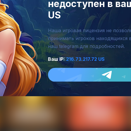
недоступен в ва
US
AMAZING LINK
ACTION BOOST
POSEIDON
Наша игровая лицензия не позволя
GORILLA GEMS
принимать игроков находящихся в
SPINPLAY GAMES
SPINPLAY GAMES
наш telegram для подробностей.
Wild Link Cleopatra
Vegas Cash
Ваш IP
:
216.73.217.72
US
VEGAS
WILD LINK
CASH
CLEOPATRA
SPINPLAY GAMES
SPINPLAY GAMES