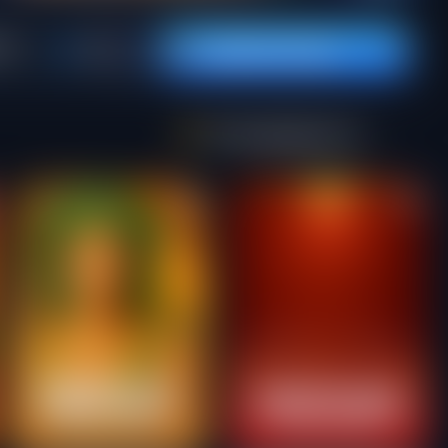
ка
Джекпот
Бонусная покупка
SpinPlay Games
24
8
По популярности
Amazing Link Medusa
Amazing Link Catalleros
AMAZING LINK
AMAZING LINK
MEDUSA
CATALLEROS
SPINPLAY GAMES
SPINPLAY GAMES