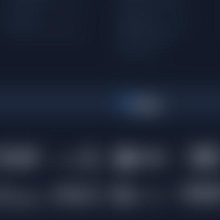
Программа лояльности
Ответственная игра
Турниры
Политика
конфиденциальности
Фриспины за депозиты
AML-KYC Policy
Партнерам
Telegram
VODKA