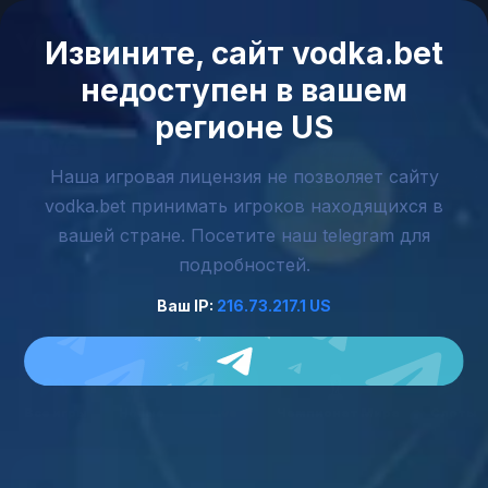
Войти
Извините, сайт vodka.bet
недоступен в вашем
Live
SlotMill
Каталог игр онлайн
регионе US
Live
SlotMill
Используйте поиск и фильтры, чтобы
Live
выбрать игры по категориям и провайдерам.
Доступны слоты, новинки и популярные игры с
Наша игровая лицензия не позволяет сайту
От провайдера SlotMill
быстрым запуском.
vodka.bet принимать игроков находящихся в
вашей стране. Посетите наш telegram для
подробностей.
Ваш IP
:
216.73.217.1
US
Все игры
Новые
Live
Чемпионат Мира
Слоты