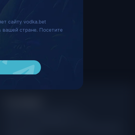
ет сайту vodka.bet
 вашей стране. Посетите
сайт со
мпьютера и
Есть вопросы?
Служба поддержки работает 24/7
Напишите нам в
online chat
или на почту
Этот сайт защищен reCAPTCHA и Google
Privacy Policy,