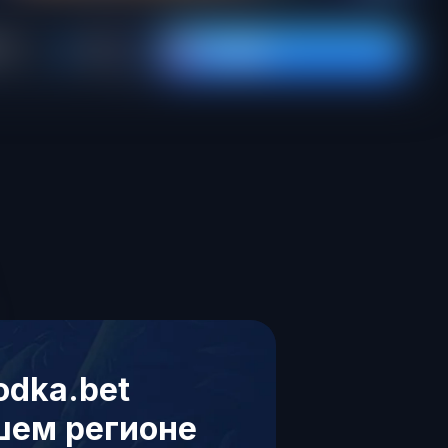
ка
Джекпот
Бонусная покупка
SlotMill
0
5
odka.bet
шем регионе