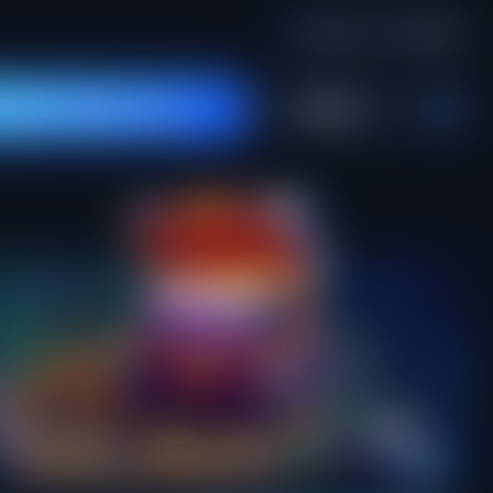
Русский
Бонусы
арегистрироваться
Войти
ы, новинки и популярные игры с быстрым запуском.