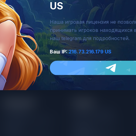
US
Ничего не найдено
Наша игровая лицензия не позволя
принимать игроков находящихся в
уйте изменить параметры поиска. Если вы зашли на 
наш telegram для подробностей.
, учтите, что некоторые игры доступны только с ко
наоборот.
Ваш IP
:
216.73.216.179
US
Информация
Правила
О компании
Правила и условия
Программа лояльности
Ответственная игра
Турниры
Политика
конфиденциальности
Фриспины за депозиты