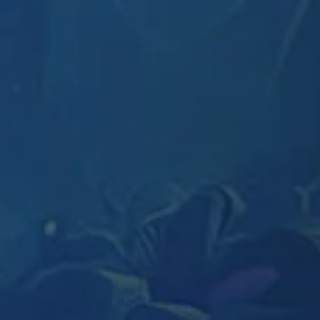
Slingshot
Ничего не найдено
Попробуйте изменить параметры поиска. Если вы зашли на
сайт со смартфона, учтите, что некоторые игры доступны
только с компьютера и наоборот.