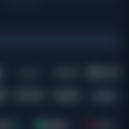
Terms of Service
+
ещё
73