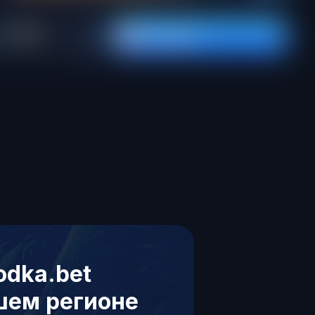
Jackpot
Bonus buy
Baccarat
Bl
Slingshot
4
1
0
0
odka.bet
шем регионе