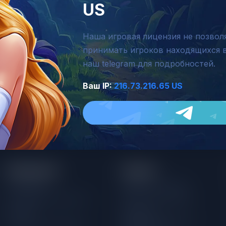
US
Ничего не найдено
Наша игровая лицензия не позволя
принимать игроков находящихся в
уйте изменить параметры поиска. Если вы зашли на 
наш telegram для подробностей.
, учтите, что некоторые игры доступны только с ко
наоборот.
Ваш IP
:
216.73.216.65
US
Информация
Правила
О компании
Правила и условия
Программа лояльности
Ответственная игра
Турниры
Политика
конфиденциальности
Фриспины за депозиты