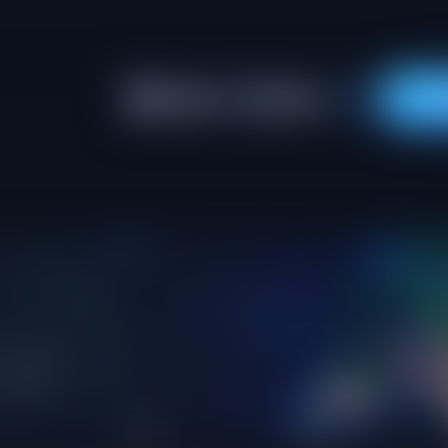
Казино
Спорт
З
ать игры по категориям и провайдерам. Доступны сло