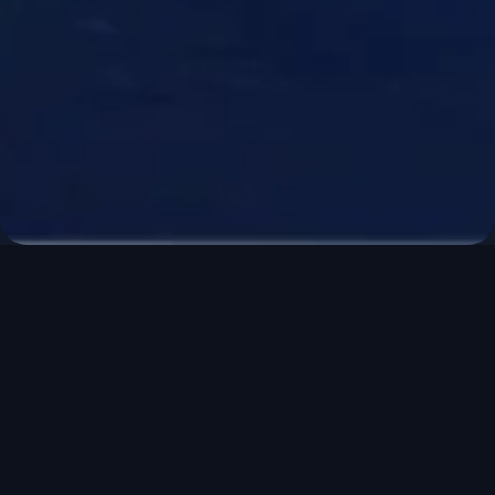
BETA
ПОДДЕРЖКА
vodka.bet is owned and operated by Cricketwin Ltd, a company
registered and established under the laws of Belize, with