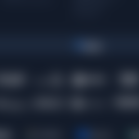
AML-KYC Policy
Партнерам
Telegram
VODKA