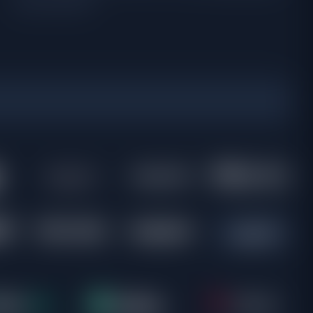
Terms of Service
+
ещё
73