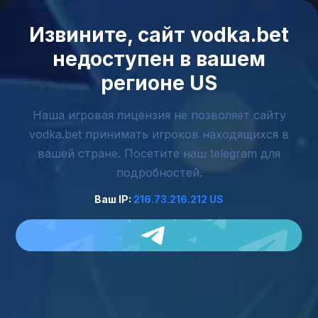
Войти
Извините, сайт vodka.bet
недоступен в вашем
Poker
Relax Gaming
Каталог игр онлайн
регионе US
Poker
Relax Gaming
Используйте поиск и фильтры,
Poker
чтобы выбрать игры по категориям и провайдерам.
Доступны слоты, новинки и популярные игры с
Наша игровая лицензия не позволяет сайту
От провайдера Relax
быстрым запуском.
Gaming
vodka.bet принимать игроков находящихся в
вашей стране. Посетите наш telegram для
подробностей.
Ваш IP
:
216.73.216.212
US
All games
New
Live
World Cup
Slots
Roul