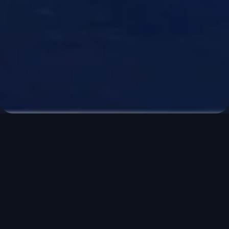
BETA
ПОДДЕРЖКА
vodka.bet is owned and operated by Cricketwin Ltd, a company
registered and established under the laws of Belize, with