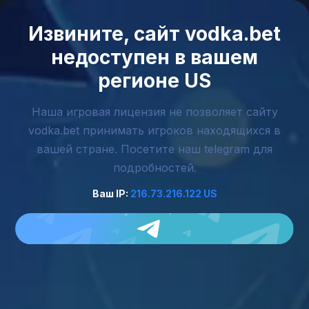
Войти
Извините, сайт vodka.bet
недоступен в вашем
Relax Gaming
Каталог игр онлайн
регионе US
Relax Gaming
Используйте поиск и фильтры, чтобы
Все игры
выбрать игры по категориям и провайдерам.
Доступны слоты, новинки и популярные игры с
Наша игровая лицензия не позволяет сайту
От провайдера Relax
быстрым запуском.
Gaming
vodka.bet принимать игроков находящихся в
вашей стране. Посетите наш telegram для
подробностей.
Ваш IP
:
216.73.216.122
US
Все игры
Новые
Live
Чемпионат Мира
Слоты