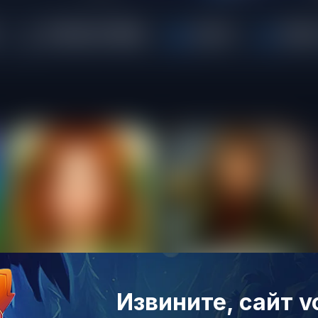
Чемпионат Мира
Слоты
Рулет
1
145
5
Gods of Ireland
Boomerang Jack's Lost Mines
BOOMERANG
GODS OF
JACK'S LOST
MINES
IRELAND
Извините, сайт v
RED RAKE GAMING
RED RAKE GAMING