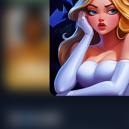
Guardian of Ra
GUARDIAN
OF RA
RED RAKE GAMING