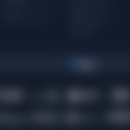
Программа лояльности
Ответственная игра
Турниры
Политика
конфиденциальности
Фриспины за депозиты
AML-KYC Policy
Партнерам
Telegram
VODKA