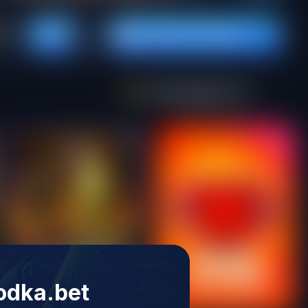
ка
Джекпот
Бонусная покупка
Red Rake Gaming
7
5
По популярности
Guardians of Luxor
Super 25 Stars
SUPER
GUARDIANS OF
LUXOR
25 STARS
odka.bet
RED RAKE GAMING
RED RAKE GAMING