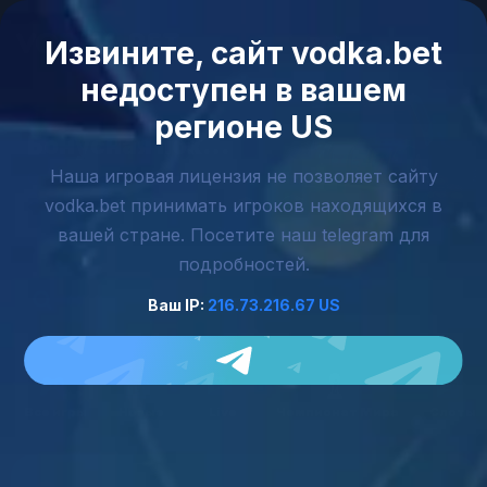
Войти
Извините, сайт vodka.bet
недоступен в вашем
Бонусная покупка
Red Rake Gaming
Каталог игр
регионе US
онлайн
Бонусная покупка
Бонусная покупка
Red Rake Gaming
Используйте
поиск и фильтры, чтобы выбрать игры по категориям
Наша игровая лицензия не позволяет сайту
От провайдера Red Rake
и провайдерам. Доступны слоты, новинки и
Gaming
vodka.bet принимать игроков находящихся в
популярные игры с быстрым запуском.
вашей стране. Посетите наш telegram для
подробностей.
Ваш IP
:
216.73.216.67
US
Все игры
Новые
Live
Чемпионат Мира
Слоты