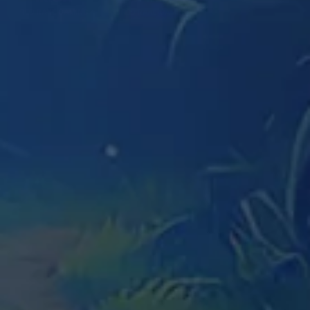
RED RAKE GAMING
RED RAKE GAMING