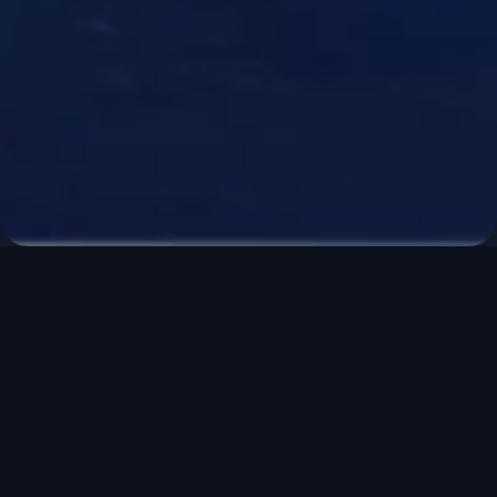
BETA
ПОДДЕРЖКА
vodka.bet is owned and operated by Cricketwin Ltd, a company
registered and established under the laws of Belize, with