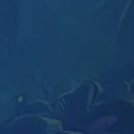
Red Rake Gaming
Показаны 5 из 5 игр
По популярности
PIRATE RE
MILLION 777
SECRETS OF THE
HOT
SPINS
TEMPLE 2
RED RAKE GAMING
RED RAKE GAMING
RED RAKE GAMING
TRIPLE
BUFFALO ON
IRISH
FIRE!