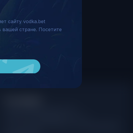
ет сайту vodka.bet
 вашей стране. Посетите
сайт со
мпьютера и
Есть вопросы?
Служба поддержки работает 24/7
Напишите нам в
online chat
или на почту
Этот сайт защищен reCAPTCHA и Google
Privacy Policy,