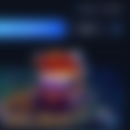
Русский
Бонусы
арегистрироваться
Войти
ы слоты, новинки и популярные игры с быстрым