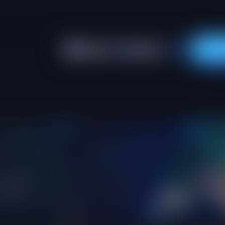
Казино
Спорт
З
 выбрать игры по категориям и провайдерам. Доступн