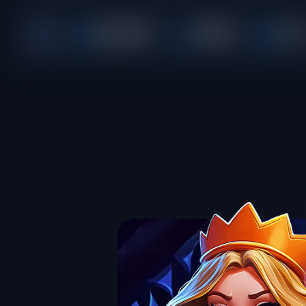
Все игры
Новые
Live
654
11
0