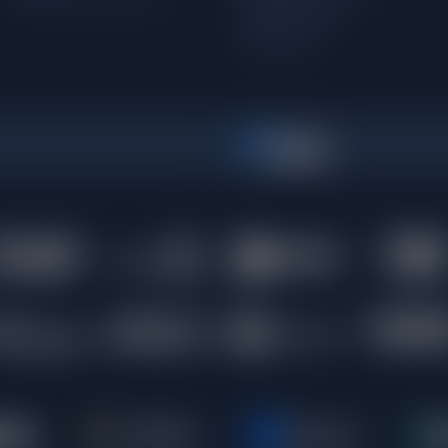
AML-KYC Policy
Партнерам
Telegram
VODKA