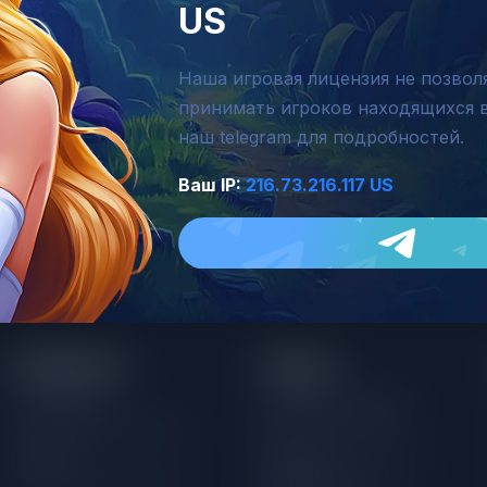
US
Ничего не найдено
Наша игровая лицензия не позволя
принимать игроков находящихся в
уйте изменить параметры поиска. Если вы зашли на 
наш telegram для подробностей.
, учтите, что некоторые игры доступны только с ко
наоборот.
Ваш IP
:
216.73.216.117
US
Информация
Правила
О компании
Правила и условия
Программа лояльности
Ответственная игра
Турниры
Политика
конфиденциальности
Фриспины за депозиты