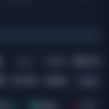
Terms of Service
+
ещё
73