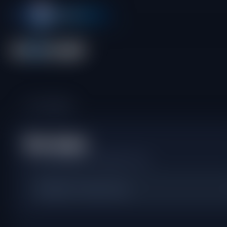
VODKA
VPN
На главную
Pragmatic Play
Каталог игр онлайн
Pragmatic Play
Используйте поиск и фильтры, чтобы
Все игры
запуском.
От провайдера Pragmatic Play