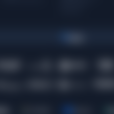
AML-KYC Policy
Партнерам
Telegram
VODKA