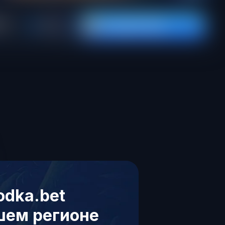
ка
Джекпот
Бонусная покупка
Pragmatic Play
43
173
odka.bet
шем регионе