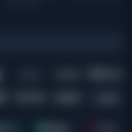
Terms of Service
+
ещё
73