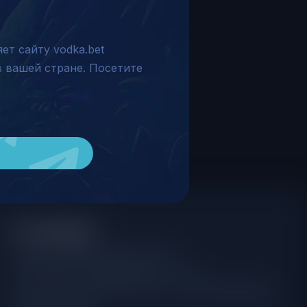
ет сайту vodka.bet
 вашей стране. Посетите
сайт со
мпьютера и
Есть вопросы?
Служба поддержки работает 24/7
Напишите нам в
online chat
или на почту
Этот сайт защищен reCAPTCHA и Google
Privacy Policy,