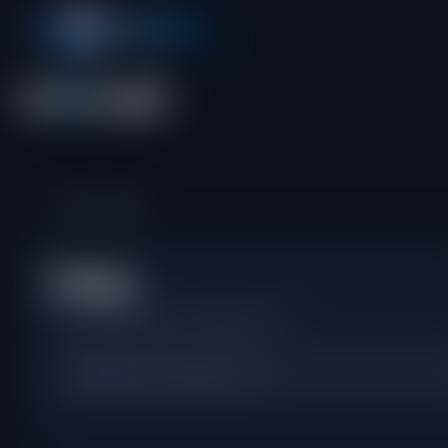
VODKA
VPN
На главную
Покер
Pragmatic Play
Каталог игр онлайн
Покер
Pragmatic Play
Используйте поиск и фильтры,
Покер
быстрым запуском.
От провайдера Pragmatic Play