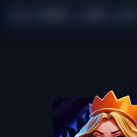
Все игры
Новые
Live
654
11
0