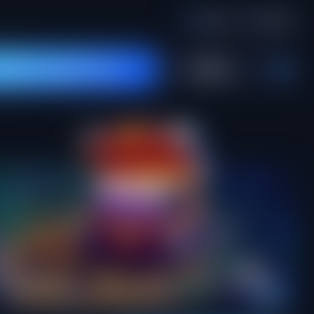
Русский
Бонусы
арегистрироваться
Войти
оступны слоты, новинки и популярные игры с