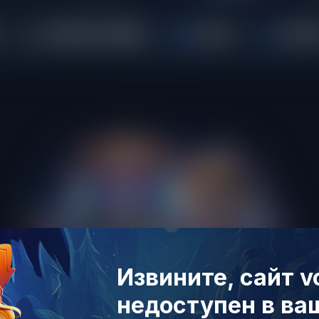
Чемпионат Мира
Слоты
Рулет
1
637
1
Извините, сайт v
недоступен в ва