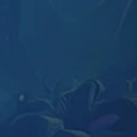
Pragmatic Play Live
Ничего не найдено
Попробуйте изменить параметры поиска. Если вы зашли на
сайт со смартфона, учтите, что некоторые игры доступны
только с компьютера и наоборот.