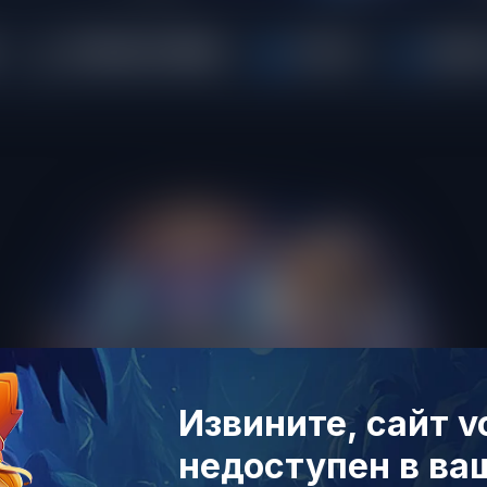
Чемпионат Мира
Слоты
Рулет
0
3
32
Извините, сайт v
недоступен в ва