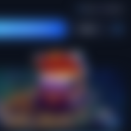
Русский
Бонусы
арегистрироваться
Войти
ерам. Доступны слоты, новинки и популярные игры с