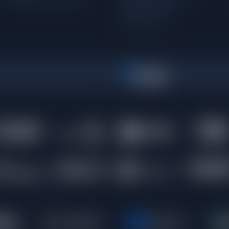
AML-KYC Policy
Партнерам
Telegram
VODKA