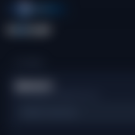
VODKA
VPN
На главную
Джекпот
Pragmatic Play Live
Каталог игр онлайн
Джекпот
Pragmatic Play Live
Используйте поиск и ф
Джекпот
быстрым запуском.
От провайдера Pragmatic Play Live