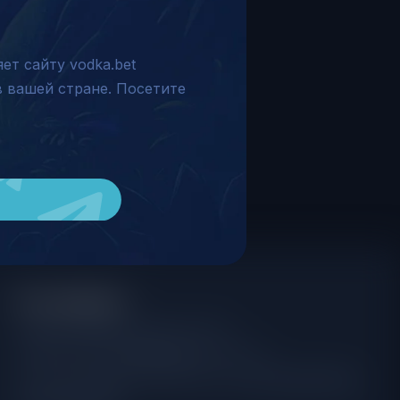
ет сайту vodka.bet
 вашей стране. Посетите
сайт со
мпьютера и
Есть вопросы?
Служба поддержки работает 24/7
Напишите нам в
online chat
или на почту
Этот сайт защищен reCAPTCHA и Google
Privacy Policy,