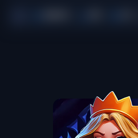
All games
New
Live
466
9
0