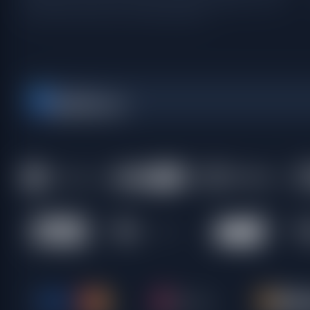
issued by the laws of the Autonomous Island of Anjouan, Union of
the Comoros, license no. ALSI-202412028-FI2.
Instagram
@
vodka.rus