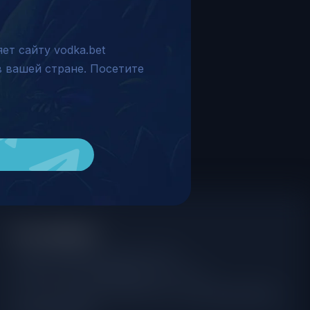
ет сайту vodka.bet
 вашей стране. Посетите
сайт со
мпьютера и
Есть вопросы?
Служба поддержки работает 24/7
Напишите нам в
online chat
или на почту
Этот сайт защищен reCAPTCHA и Google
Privacy Policy,