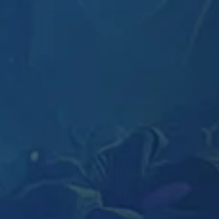
PGSoft
Ничего не найдено
Попробуйте изменить параметры поиска. Если вы зашли на
сайт со смартфона, учтите, что некоторые игры доступны
только с компьютера и наоборот.