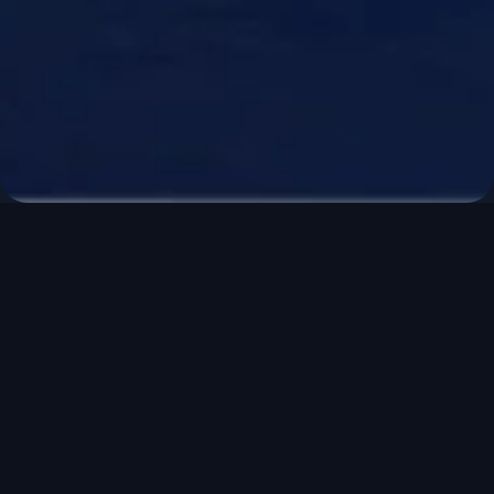
BETA
ПОДДЕРЖКА
vodka.bet is owned and operated by Cricketwin Ltd, a company
registered and established under the laws of Belize, with
registration number 000044296 and registered address at 9 Barrack
Road, Belize city, Belize and its wholly-owned subsidiary. License