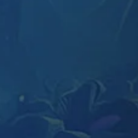
OneTouch
Ничего не найдено
Попробуйте изменить параметры поиска. Если вы зашли на
сайт со смартфона, учтите, что некоторые игры доступны
только с компьютера и наоборот.