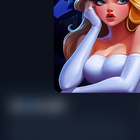
Попроб
смартфона
vodka.bet is owned and operated by Cricketwin Ltd, a company
registered and established under the laws of Belize, with
registration number 000044296 and registered address at 9 Barrack
Road, Belize city, Belize and its wholly-owned subsidiary. License