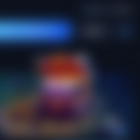
Русский
Бонусы
арегистрироваться
Войти
упны слоты, новинки и популярные игры с быстрым