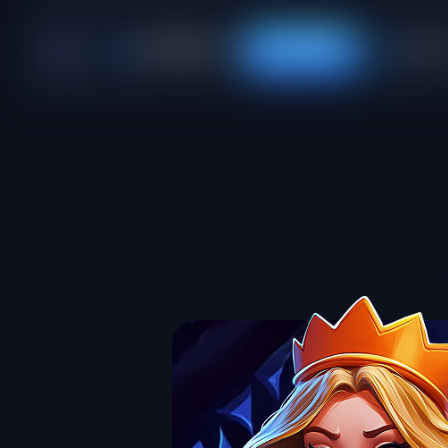
Все игры
Новые
Live
53
0
0