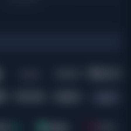
Terms of Service
+
ещё
73