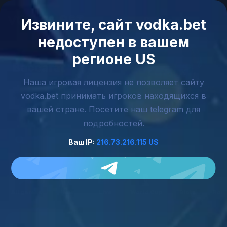
Войти
Извините, сайт vodka.bet
недоступен в вашем
Baccarat
Northern Lights Gaming
Каталог игр онлайн
регионе US
Baccarat
Northern Lights Gaming
Используйте поиск и
Baccarat
фильтры, чтобы выбрать игры по категориям и
провайдерам. Доступны слоты, новинки и
Наша игровая лицензия не позволяет сайту
От провайдера Northern
популярные игры с быстрым запуском.
Lights Gaming
vodka.bet принимать игроков находящихся в
вашей стране. Посетите наш telegram для
подробностей.
Ваш IP
:
216.73.216.115
US
All games
New
Live
World Cup
Slots
Roul