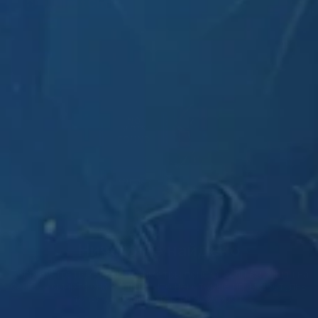
Nolimit City
Ничего не найдено
Попробуйте изменить параметры поиска. Если вы зашли на
сайт со смартфона, учтите, что некоторые игры доступны
только с компьютера и наоборот.