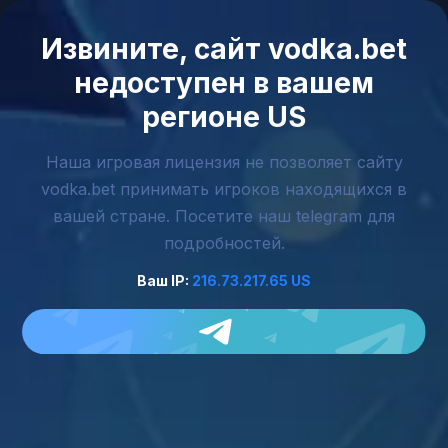
Войти
Извините, сайт vodka.bet
недоступен в вашем
Блэкджек
Nolimit City
Каталог игр онлайн
регионе US
Блэкджек
Nolimit City
Используйте поиск и фильтры,
Блэкджек
чтобы выбрать игры по категориям и провайдерам.
Доступны слоты, новинки и популярные игры с
Наша игровая лицензия не позволяет сайту
От провайдера Nolimit City
быстрым запуском.
vodka.bet принимать игроков находящихся в
вашей стране. Посетите наш telegram для
подробностей.
Ваш IP
:
216.73.217.65
US
Все игры
Новые
Live
Чемпионат Мира
Слоты