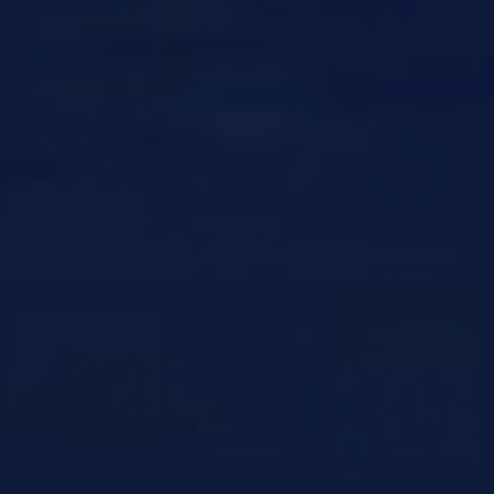
OCEAN'S
SWEETY HONEY
FRUITY
NARCOS
TREASURE
NETENT
NETENT
NETENT
WILD
TURN YOUR
BAZAAR
FORTUNE
JUMANJI
NETENT
NETENT
NETENT
NEON
GO
STAXX
BANANAS!
VICTORIOUS
BETA
ПОДДЕРЖКА