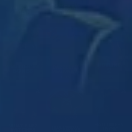
STEAM
THE INVISIBLE
MAN
TOWER
HOTLINE
NETENT
NETENT
NETENT
HOTLINE
BUSTER'S
DAZZLE ME
2
BONES
MEGAWAYS
NETENT
NETENT
NETENT
HALLOWEEN
WHAT'S UP?
THE WISHMASTER
JACK
WITCHES
MEGAWAYS