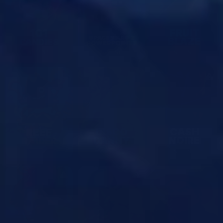
101
FRUIT
SPACE WARS 2
BLAZE
CANDIES
POWERPOINTS
NETENT
NETENT
NETENT
CASH
REEF
DISCO
DANNY
NOIRE
RAIDER
NETENT
NETENT
NETENT