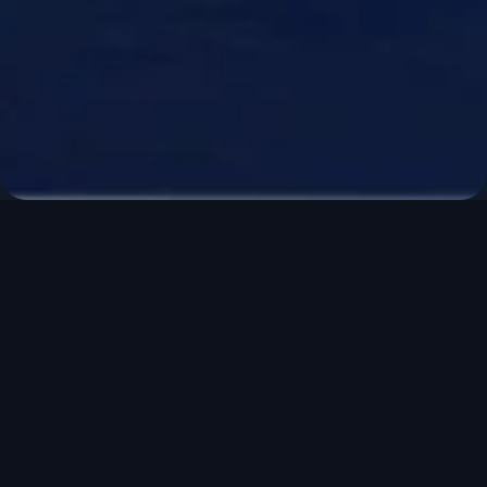
BETA
ПОДДЕРЖКА
vodka.bet is owned and operated by Cricketwin Ltd, a company
registered and established under the laws of Belize, with
registration number 000044296 and registered address at 9 Barrack
Road, Belize city, Belize and its wholly-owned subsidiary. License