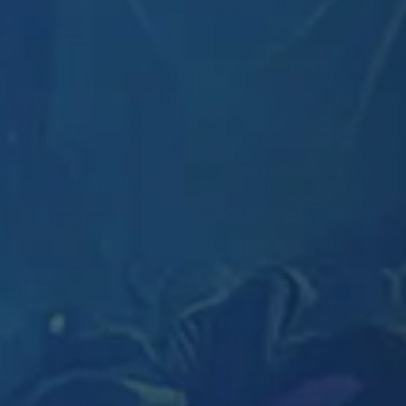
Neon Valley
Показаны 9 из 9 игр
По популярности
GALLO GOLD
PINEAPPLE
ASGARDIAN
BRUNO'S
POP
FIRE
MEGAWAYS
NEON VALLEY
NEON VALLEY
NEON VALLEY
NOBLE
STARLITE
ARCTIC
SKY
FRUITS
ENCHANTRESS