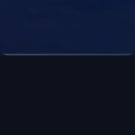
BETA
ПОДДЕРЖКА
vodka.bet is owned and operated by Cricketwin Ltd, a company
registered and established under the laws of Belize, with
registration number 000044296 and registered address at 9 Barrack
Road, Belize city, Belize and its wholly-owned subsidiary. License