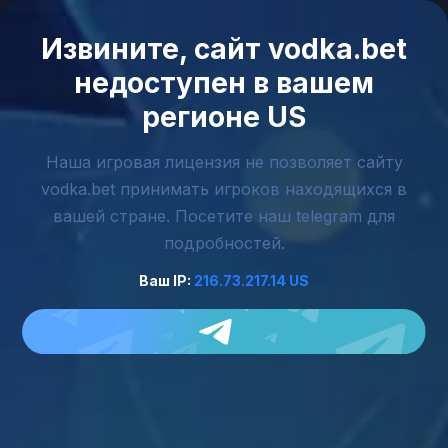
Войти
Извините, сайт vodka.bet
недоступен в вашем
Neon Valley
Каталог игр онлайн
регионе US
Neon Valley
Используйте поиск и фильтры, чтобы
Все игры
выбрать игры по категориям и провайдерам.
Доступны слоты, новинки и популярные игры с
Наша игровая лицензия не позволяет сайту
От провайдера Neon Valley
быстрым запуском.
vodka.bet принимать игроков находящихся в
вашей стране. Посетите наш telegram для
подробностей.
Ваш IP
:
216.73.217.14
US
Все игры
Новые
Live
Чемпионат Мира
Слоты