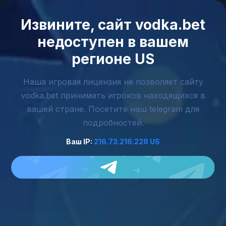
Войти
Извините, сайт vodka.bet
недоступен в вашем
Jackpot
Neon Valley
Каталог игр онлайн
регионе US
Jackpot
Neon Valley
Используйте поиск и фильтры,
Jackpot
чтобы выбрать игры по категориям и провайдерам.
Доступны слоты, новинки и популярные игры с
Наша игровая лицензия не позволяет сайту
От провайдера Neon Valley
быстрым запуском.
vodka.bet принимать игроков находящихся в
вашей стране. Посетите наш telegram для
подробностей.
Ваш IP
:
216.73.216.228
US
All games
New
Live
World Cup
Slots
Roul