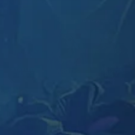
Neon Valley
Показаны 5 из 5 игр
По популярности
NOBLE
STARLITE
ARCTIC
SKY
FRUITS
ENCHANTRESS
NEON VALLEY
NEON VALLEY
NEON VALLEY
AURORA
QUEEN OF
WILDS
ALEXANDRIA