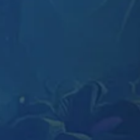
Mascot Gaming
Ничего не найдено
Попробуйте изменить параметры поиска. Если вы зашли на
сайт со смартфона, учтите, что некоторые игры доступны
только с компьютера и наоборот.