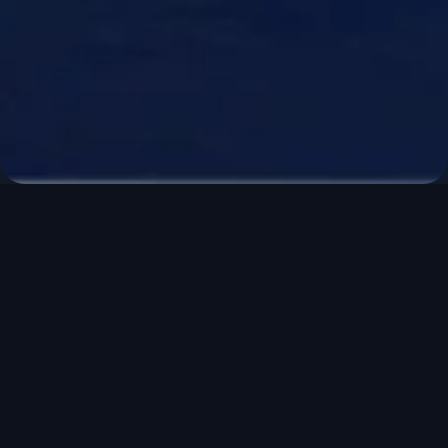
BETA
ПОДДЕРЖКА
vodka.bet is owned and operated by Cricketwin Ltd, a company
registered and established under the laws of Belize, with
registration number 000044296 and registered address at 9 Barrack
Road, Belize city, Belize and its wholly-owned subsidiary. License