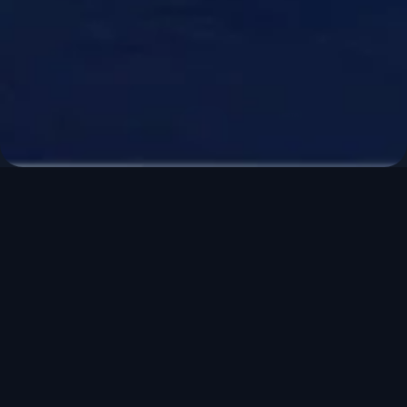
BETA
ПОДДЕРЖКА
vodka.bet is owned and operated by Cricketwin Ltd, a company
registered and established under the laws of Belize, with
registration number 000044296 and registered address at 9 Barrack
Road, Belize city, Belize and its wholly-owned subsidiary. License