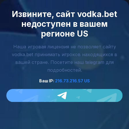
Войти
Извините, сайт vodka.bet
недоступен в вашем
Mascot Gaming
Каталог игр онлайн
регионе US
Mascot Gaming
Используйте поиск и фильтры, чтобы
Все игры
выбрать игры по категориям и провайдерам.
Доступны слоты, новинки и популярные игры с
Наша игровая лицензия не позволяет сайту
От провайдера Mascot
быстрым запуском.
Gaming
vodka.bet принимать игроков находящихся в
вашей стране. Посетите наш telegram для
подробностей.
Ваш IP
:
216.73.216.57
US
Все игры
Новые
Live
Чемпионат Мира
Слоты